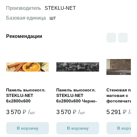
Производитель
STEKLU-NET
Базовая единица
шт
Рекомендации
Открыть товар
Открыть товар
Открыть това
Панель высокогл.
Панель высокогл.
Стеновая пан
STEKLU-NET
STEKLU-NET
матовая с
6х2800х600
6х2800х600 Черно-
фотопечатью
Рождество Востока
белый город
6х600х3050
3 570
₽ /
3 570
₽ /
5 291
₽ /
шт
шт
шт
В корзину
В корзину
В корзин