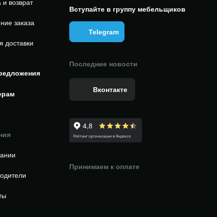
 и возврат
Вступайте в группу мебельщиков
ние заказа
Telegram
я доставки
Последние новости
редложения
Вконтакте
ерам
ния
пании
Принимаем к оплате
одители
ты