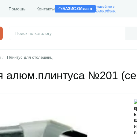
подробнее о
и
Помощь
Контакты
БАЗИС-Облако
базис-облаке
и
/
Плинтус для столешниц
я алюм.плинтуса №201 (се