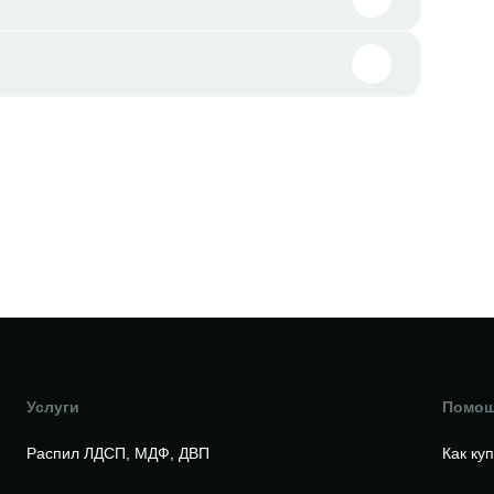
Услуги
Помо
Распил ЛДСП, МДФ, ДВП
Как ку