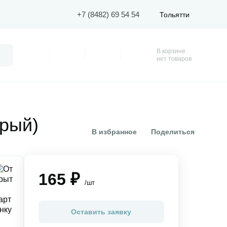
+7 (8482) 69 54 54
Тольятти
В корзине
Поиск
Профиль
Покупки
Избранное
Корзина
нет товаров
рый)
В избранное
Поделиться
165 ₽
/шт
Оставить заявку