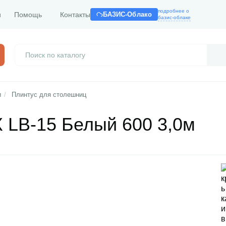
подробнее о
и
Помощь
Контакты
БАЗИС-Облако
базис-облаке
и
/
Плинтус для столешниц
 LB-15 Белый 600 3,0м