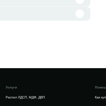
Услуги
Помо
Распил ЛДСП, МДФ, ДВП
Как ку