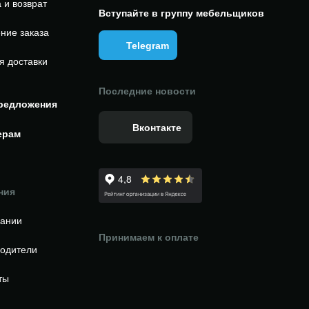
 и возврат
Вступайте в группу мебельщиков
ние заказа
Telegram
я доставки
Последние новости
редложения
Вконтакте
ерам
ния
пании
Принимаем к оплате
одители
ты