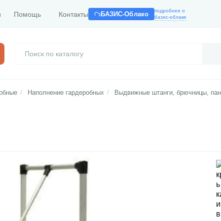
подробнее о
и
Помощь
Контакты
БАЗИС-Облако
базис-облаке
обные
/
Наполнение гардеробных
/
Выдвижные штанги, брючницы, па