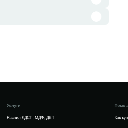
Услуги
Помо
Распил ЛДСП, МДФ, ДВП
Как ку