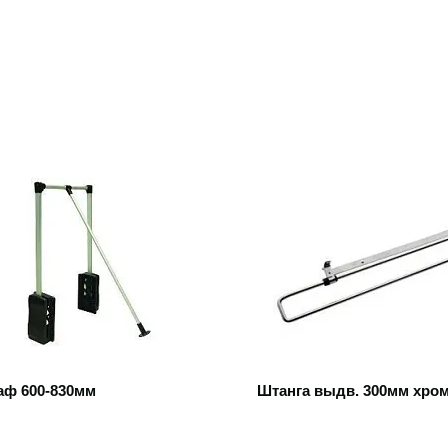
 товар
Открыть товар
аф 600-830мм
Штанга выдв. 300мм хро