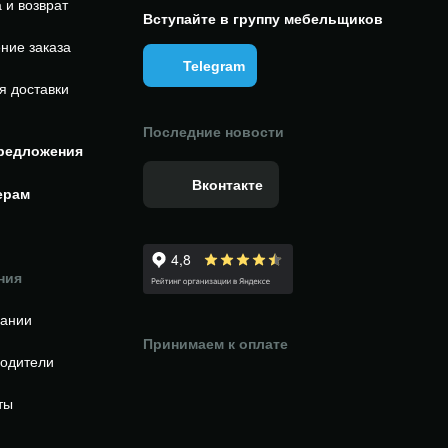
 и возврат
Вступайте в группу мебельщиков
ние заказа
Telegram
я доставки
Последние новости
редложения
Вконтакте
ерам
ния
пании
Принимаем к оплате
одители
ты