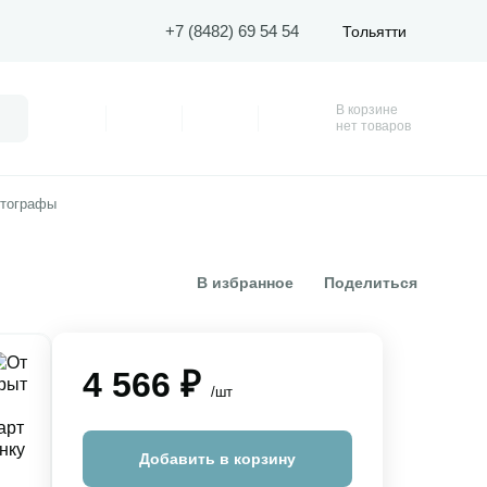
+7 (8482) 69 54 54
Тольятти
В корзине
Поиск
Профиль
Покупки
Избранное
Корзина
нет товаров
нтографы
В избранное
Поделиться
4 566 ₽
/шт
Добавить в корзину