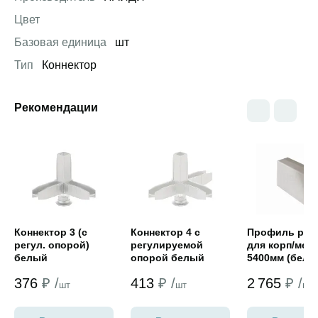
Цвет
Базовая единица
шт
Тип
Коннектор
Рекомендации
Открыть товар
Открыть товар
Открыть това
Коннектор 3 (с
Коннектор 4 с
Профиль руч
регул. опорой)
регулируемой
для корп/меб
белый
опорой белый
5400мм (белы
муар)
376
₽ /
413
₽ /
2 765
₽ /
шт
шт
шт