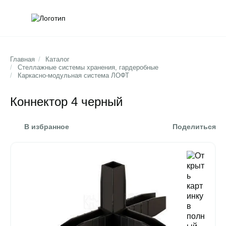
Обратна
Поис
Главная
/
Каталог
/
Стеллажные системы хранения, гардеробные
/
Каркасно-модульная система ЛОФТ
Коннектор 4 черный
В избранное
Поделиться