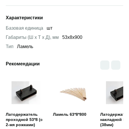
Характеристики
Базовая единица
шт
Габариты (Ш х Т х Д), мм
53х8х900
Тип
Ламель
Рекомендации
Открыть товар
Открыть товар
Открыть това
Латодержатель
Ламель 63*8*800
Латодержате
проходной 53*8 (с
накладной 53
2-мя рожками)
(38мм)