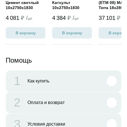
Цемент светлый
Катхульт
(ETM 08) MAT
10х2750х1830
10х2750х1830
Terra 18х2800
(шагрень)
(мягкое дерево SW)
4 081
₽ /
4 384
₽ /
37 101
₽ /
шт
шт
ш
В корзину
В корзину
В корзин
Помощь
1
Как купить
2
Оплата и возврат
3
Условия доставки