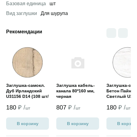
Базовая единица
шт
Вид заглушки
Для шурупа
Рекомендации
Открыть товар
Открыть товар
Открыть това
Заглушка-самокл.
Заглушка кабель-
Заглушка-сам
Дуб Ирландский
канала 80*160 мм,
Бетон Пайн
U31156 D14 (108 шт/
черная
Светлый U31
лист)(NORDECO
D14 (108 шт/л
180
₽ /
807
₽ /
180
₽ /
Лево)
(NORDECOБет
шт
шт
шт
Пайн Светлый
Травертин)
В корзину
В корзину
В корзин