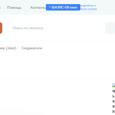
подробнее о
и
Помощь
Контакты
БАЗИС-Облако
базис-облаке
ер (Joker)
/
Соединители