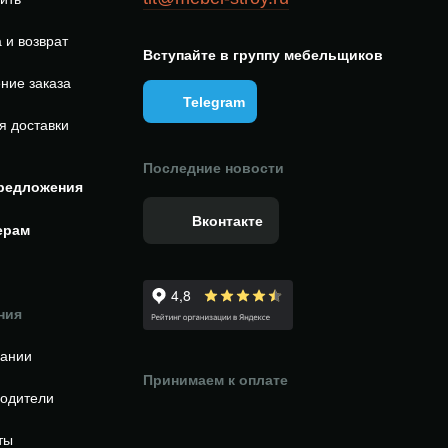
 и возврат
Вступайте в группу мебельщиков
ние заказа
Telegram
я доставки
Последние новости
редложения
Вконтакте
ерам
ния
пании
Принимаем к оплате
одители
ты