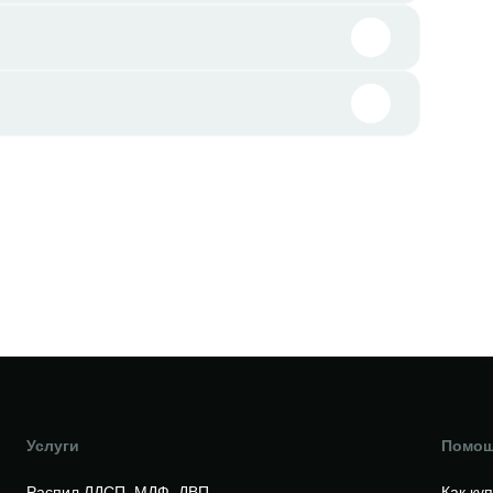
Услуги
Помо
Распил ЛДСП, МДФ, ДВП
Как ку