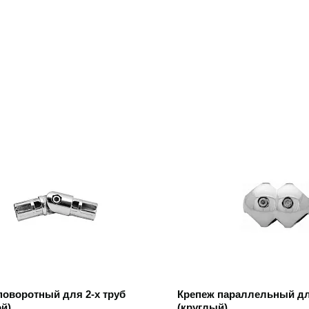
 товар
Открыть товар
поворотный для 2-х труб
Крепеж параллельный для
й)
(круглый)