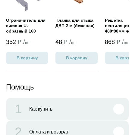
Ограничитель для
Планка для стыка
Решётка
сифона U-
ДВП 2 м (бежевая)
вентиляцион
образный 160
480*80мм чер
мм,серый F-U-01-G
352
₽ /
48
₽ /
868
₽ /
шт
шт
шт
В корзину
В корзину
В корзин
Помощь
1
Как купить
2
Оплата и возврат