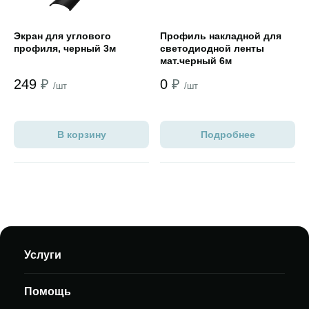
Экран для углового
Профиль накладной для
профиля, черный 3м
светодиодной ленты
мат.черный 6м
249
₽
0
₽
/шт
/шт
В корзину
Подробнее
Услуги
Помощь