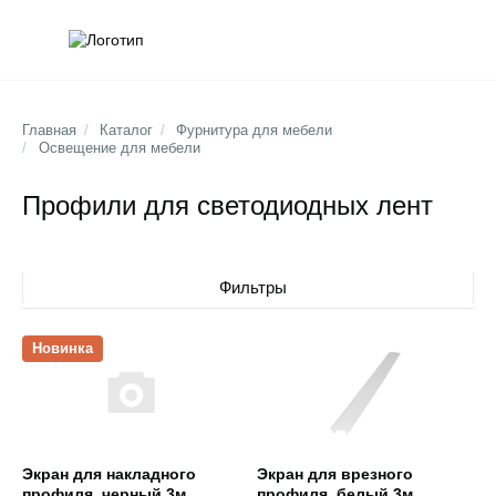
Обратна
Поис
Главная
/
Каталог
/
Фурнитура для мебели
/
Освещение для мебели
Профили для светодиодных лент
Фильтры
Открыть товар
Открыть товар
Новинка
Экран для накладного
Экран для врезного
профиля, черный 3м
профиля, белый 3м