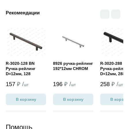
Рекомендации
Открыть товар
Открыть товар
Открыть това
R-3020-128 BN
8926 ручка-рейлинг
R-3020-288 BL
Ручка-рейлинг
192*12мм CHROM
Ручка-рейлин
D=12мм, 128
D=12мм, 288 м
мм,черный хром
матовый чер
157
₽ /
196
₽ /
258
₽ /
шт
шт
шт
В корзину
В корзину
В корзин
Помощь