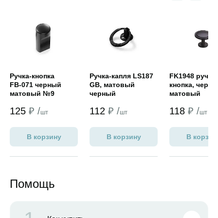
Открыть товар
Открыть товар
Открыть това
Ручка-кнопка
Ручка-капля LS187
FK1948 ручка-
FВ-071 черный
GB, матовый
кнопка, черн
матовый №9
черный
матовый
125
₽ /
112
₽ /
118
₽ /
шт
шт
шт
В корзину
В корзину
В корзин
Помощь