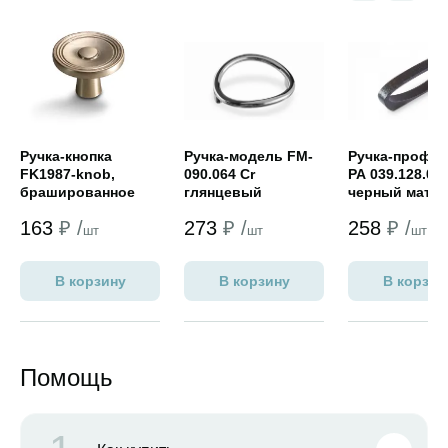
Открыть товар
Открыть товар
Открыть това
Ручка-кнопка
Ручка-модель FM-
Ручка-профи
FK1987-knob,
090.064 Cr
РА 039.128.01
брашированное
глянцевый
черный мато
золото
№9
163
₽ /
273
₽ /
258
₽ /
шт
шт
шт
В корзину
В корзину
В корзин
Помощь