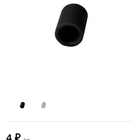
4 ₽
/шт