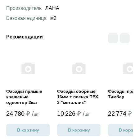
Производитель
ЛАНА
Базовая единица
м2
Рекомендации
Открыть товар
Открыть товар
Открыть това
Фасады прямые
Фасады сборные
Фасады прям
крашеные
16мм + пленка ПВХ
Тимбер
одностор 2кат
3 "металлик"
24 780
₽ /
10 226
₽ /
22 774
₽ /
шт
шт
ш
В корзину
В корзину
В корзин