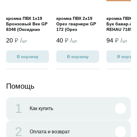
кромка ПВХ 1х19
кромка ПВХ 2х19
кромка ПВХ 2
Бронзовый Век GP
Орех гварнери GP
Бук бавар.св
8348 (Оксидиан
172 (Орех
REHAU 7185
NORDECO)
Гварнери
20
₽ /
40
₽ /
94
₽ /
NORDECO)
шт
шт
шт
В корзину
В корзину
В корзин
Помощь
1
Как купить
2
Оплата и возврат