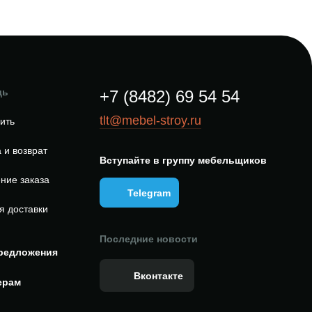
щь
+7 (8482) 69 54 54
tlt@mebel-stroy.ru
пить
 и возврат
Вступайте в группу мебельщиков
ние заказа
Telegram
я доставки
Последние новости
редложения
Вконтакте
ерам