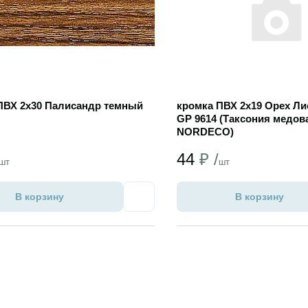
ПВХ 2х30 Палисандр темный
кромка ПВХ 2х19 Орех Л
GP 9614 (Таксония медов
NORDECO)
44
₽ /
шт
шт
В корзину
В корзину
Избранное