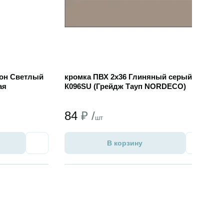
ион Светлый
кромка ПВХ 2х36 Глиняный серый GP
ая
К096SU (Грейдж Тауп NORDECO)
84
₽ /
шт
В корзину
Избранное
Избран