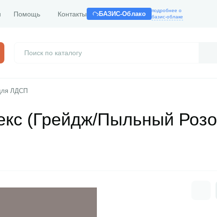
подробнее о
и
Помощь
Контакты
БАЗИС-Облако
базис-облаке
для ЛДСП
екс (Грейдж/Пыльный Роз