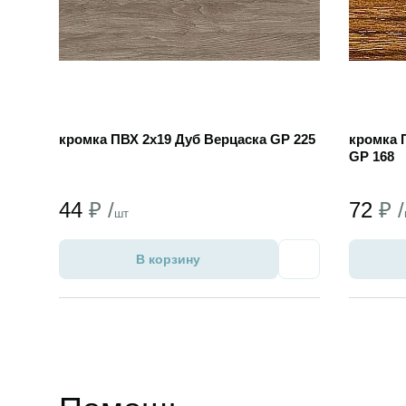
кромка ПВХ 2х19 Дуб Верцаска GP 225
кромка 
GP 168
44
₽ /
72
₽ /
шт
В корзину
Избранное