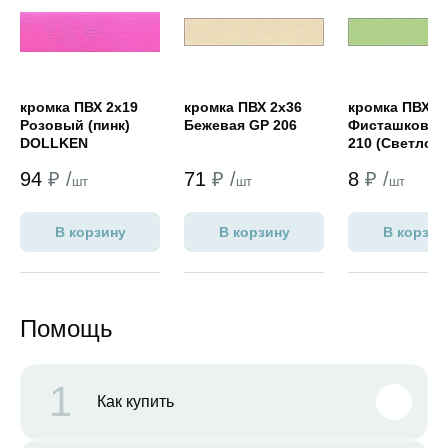
кромка ПВХ 2х19
кромка ПВХ 2х36
кромка ПВХ 0,
Розовый (пинк)
Бежевая GP 206
Фисташковый
DOLLKEN
210 (Светло-
зеленый
94
₽ /
71
₽ /
8
₽ /
NORDECO)
шт
шт
шт
В корзину
В корзину
В корзин
Помощь
1
Как купить