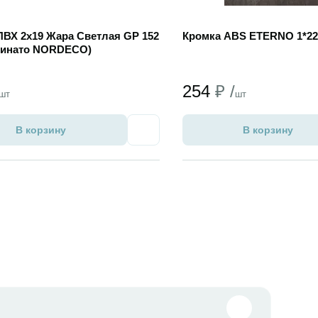
ПВХ 2х19 Жара Светлая GP 152
Кромка ABS ETERNO 1*22
тинато NORDECO)
254
₽ /
шт
шт
В корзину
В корзину
Избранное