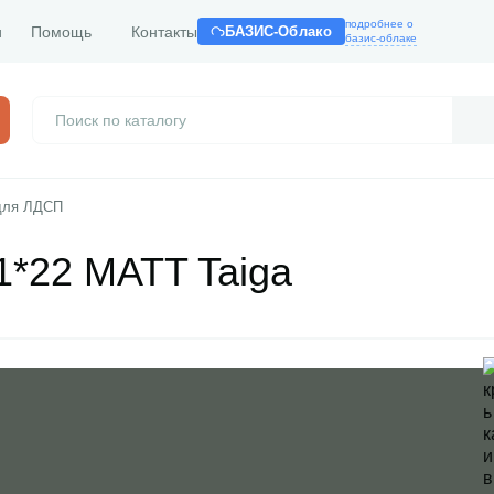
подробнее о
и
Помощь
Контакты
БАЗИС-Облако
базис-облаке
для ЛДСП
*22 MATT Taiga