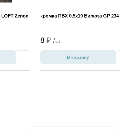
 LOFT Zenon
кромка ПВХ 0,5х19 Бирюза GP 234
8
₽ /
шт
В корзину
Избранное
Избран