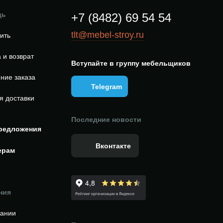
щь
+7 (8482) 69 54 54
tlt@mebel-stroy.ru
пить
 и возврат
Вступайте в группу мебельщиков
ние заказа
Telegram
я доставки
Последние новости
редложения
Вконтакте
ерам
ния
пании