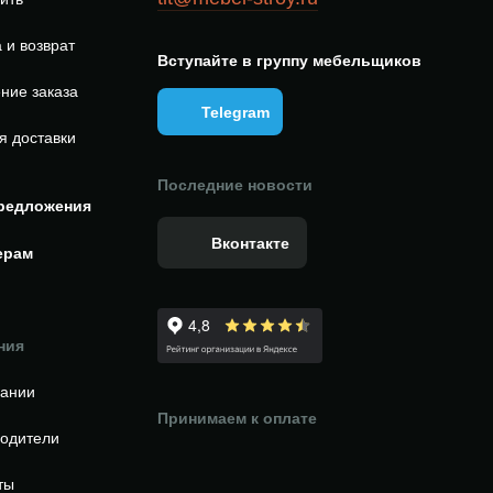
 и возврат
Вступайте в группу мебельщиков
ние заказа
Telegram
я доставки
Последние новости
редложения
Вконтакте
ерам
ния
пании
Принимаем к оплате
одители
ты