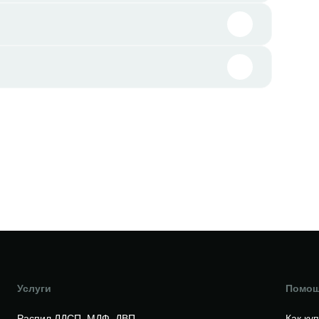
Услуги
Помо
Распил ЛДСП, МДФ, ДВП
Как ку