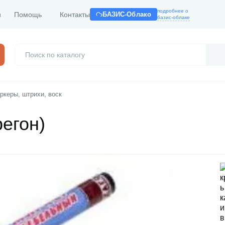
подробнее о
и
Помощь
Контакты
БАЗИС-Облако
базис-облаке
керы, штрихи, воск
егон)