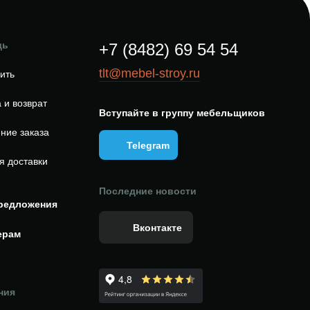
щь
+7 (8482) 69 54 54
tlt@mebel-stroy.ru
пить
 и возврат
Вступайте в группу мебельщиков
ние заказа
Telegram
я доставки
Последние новости
редложения
Вконтакте
ерам
ния