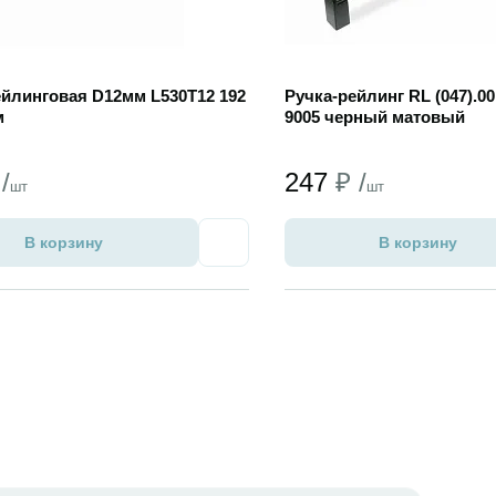
ейлинговая D12мм L530T12 192
Ручка-рейлинг RL (047).00
м
9005 черный матовый
/
247
₽ /
шт
шт
В корзину
В корзину
Избранное