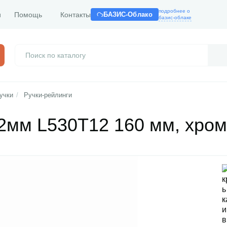
подробнее о
и
Помощь
Контакты
БАЗИС-Облако
базис-облаке
учки
/
Ручки-рейлинги
2мм L530T12 160 мм, хром