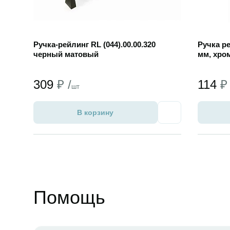
Ручка-рейлинг RL (044).00.00.320
Ручка р
черный матовый
мм, хро
309
₽ /
114
₽ 
шт
В корзину
Избранное
Помощь