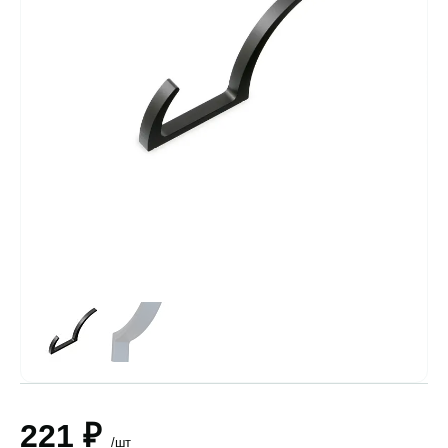
221 ₽
/шт