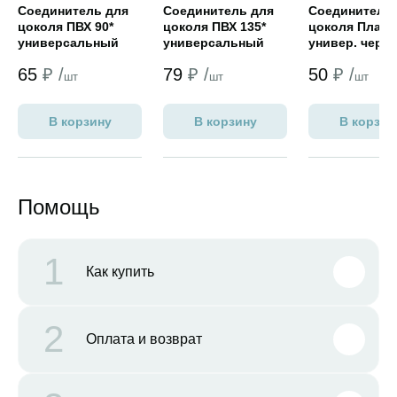
Соединитель для
Соединитель для
Соединитель 
цоколя ПВХ 90*
цоколя ПВХ 135*
цоколя Пласт
универсальный
универсальный
универ. черн
венге h=150 мм
венге h=150 мм
h=100 мм
65
₽ /
79
₽ /
50
₽ /
новый
новый
шт
шт
шт
В корзину
В корзину
В корзин
Помощь
1
Как купить
2
Оплата и возврат