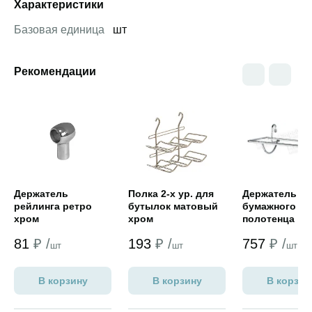
Характеристики
Базовая единица
шт
Рекомендации
Открыть товар
Открыть товар
Открыть това
Держатель
Полка 2-х ур. для
Держатель дл
рейлинга ретро
бутылок матовый
бумажного
хром
хром
полотенца
300х200х120
81
₽ /
193
₽ /
757
₽ /
мм,хром
шт
шт
шт
В корзину
В корзину
В корзин