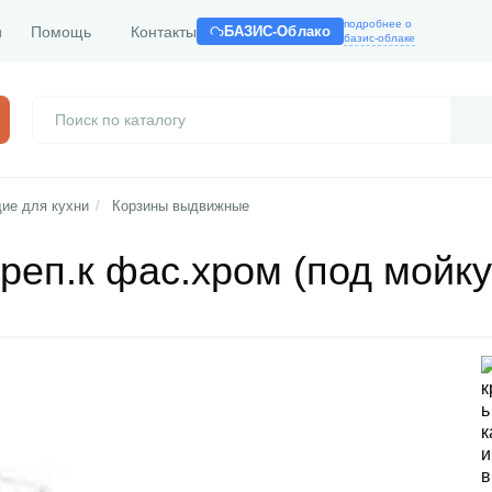
подробнее о
и
Помощь
Контакты
БАЗИС-Облако
базис-облаке
ие для кухни
/
Корзины выдвижные
реп.к фас.хром (под мойку