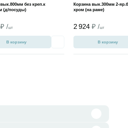
вык.800мм без креп.к
Корзина вык.300мм 2-яр.б
м (д/посуды)
хром (на раме)
3
₽ /
2 924
₽ /
шт
шт
В корзину
В корзину
Избранное