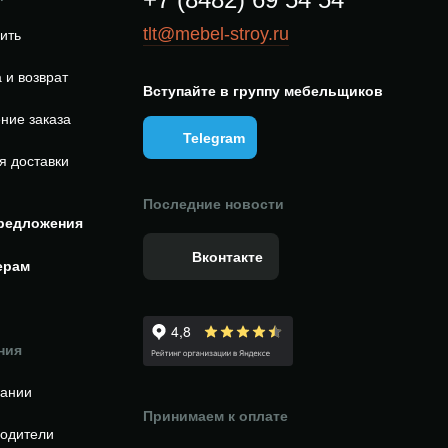
tlt@mebel-stroy.ru
пить
 и возврат
Вступайте в группу мебельщиков
ние заказа
Telegram
я доставки
Последние новости
редложения
Вконтакте
ерам
ния
пании
Принимаем к оплате
одители