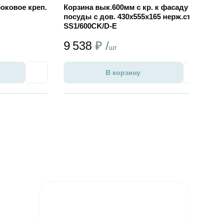
оковое креп.
Корзина вык.600мм с кр. к фасаду для
посуды с дов. 430х555х165 нерж.сталь,
SS1/600CK/D-E
9 538
₽ /
шт
В корзину
Избранное
Избран