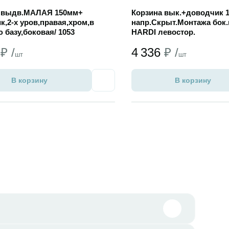
 выдв.МАЛАЯ 150мм+
Корзина вык.+доводчик 1
к,2-х уров,правая,хром,в
напр.Скрыт.Монтажа бок.
 базу,боковая/ 1053
HARDI левостор.
5
₽ /
4 336
₽ /
шт
шт
В корзину
В корзину
Избранное