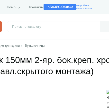
подробнее о
и
Помощь
Контакты
БАЗИС-Облако
базис-облаке
ие для кухни
/
Бутылочницы
 150мм 2-яр. бок.креп. хр
равл.скрытого монтажа)