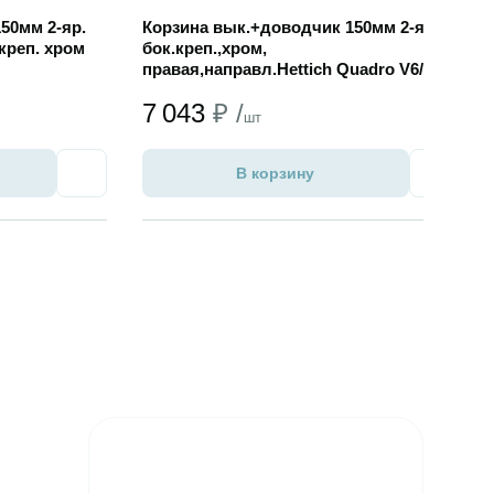
50мм 2-яр.
Корзина вык.+доводчик 150мм 2-яр.
креп. хром
бок.креп.,хром,
правая,направл.Hettich Quadro V6/30
Silent System
7 043
₽ /
шт
В корзину
Избранное
Избран