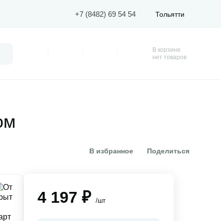
+7 (8482) 69 54 54
Тольятти
В корзине
Поиск
Профиль
Покупки
Избранное
Корзина
нет товаров
ом
В избранное
Поделиться
4 197 ₽
/шт