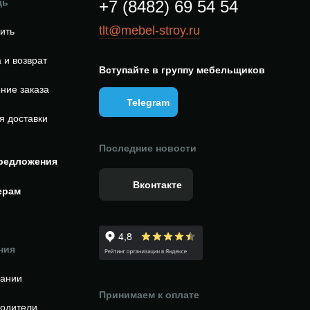
щь
+7 (8482) 69 54 54
tlt@mebel-stroy.ru
пить
 и возврат
Вступайте в группу мебельщиков
ние заказа
Telegram
я доставки
Последние новости
редложения
Вконтакте
ерам
ния
пании
Принимаем к оплате
одители