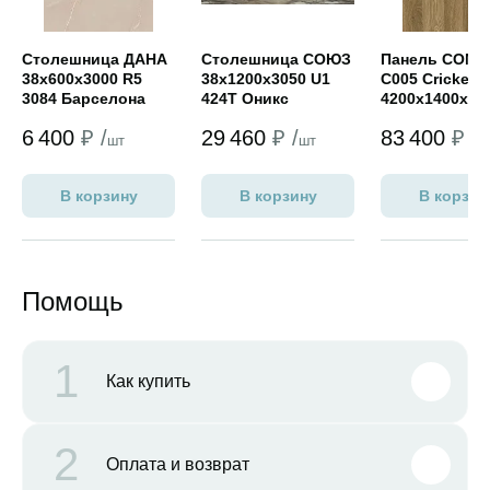
Столешница ДАНА
Столешница СОЮЗ
Панель COMP
38х600х3000 R5
38х1200х3050 U1
C005 Cricket
3084 Барселона
424Т Оникс
4200x1400x10
(мат)
серебристый
6 400
₽ /
29 460
₽ /
83 400
₽ /
(премиум+)
шт
шт
ш
В корзину
В корзину
В корзин
Помощь
1
Как купить
2
Оплата и возврат