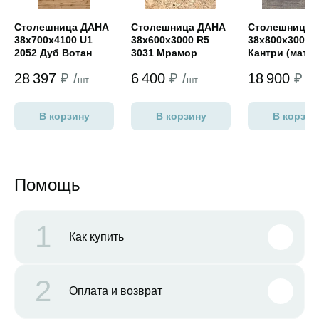
Столешница ДАНА
Столешница ДАНА
Столешница 
38х700х4100 U1
38х600х3000 R5
38х800х3000 Н
2052 Дуб Вотан
3031 Мрамор
Кантри (мат)
(мат)
серый (мат)
28 397
₽ /
6 400
₽ /
18 900
₽ /
шт
шт
ш
В корзину
В корзину
В корзин
Помощь
1
Как купить
2
Оплата и возврат