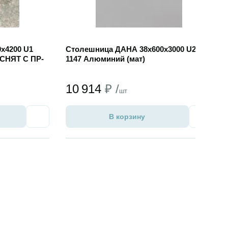
х4200 U1
Столешница ДАНА 38х600х3000 U2
 СНЯТ С ПР-
1147 Алюминий (мат)
10 914
₽ /
шт
В корзину
Избранное
Избран