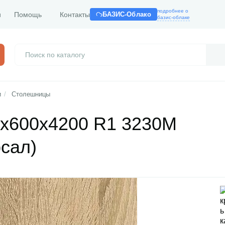
подробнее о
и
Помощь
Контакты
БАЗИС-Облако
базис-облаке
и
/
Столешницы
х600х4200 R1 3230М
сал)