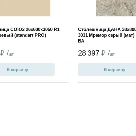
ица СОЮЗ 26х600х3050 R1
Столешница ДАНА 38х800
жевый (standart PRO)
3031 Мрамор серый (мат)
ВА
2
₽ /
28 397
₽ /
шт
шт
В корзину
В корзину
Избранное