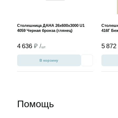
Столешница ДАНА 26х600х3000 U1
Столешн
4059 Черная бронза (глянец)
416Г Бе
4 636
₽ /
5 87
шт
В корзину
Избранное
Помощь