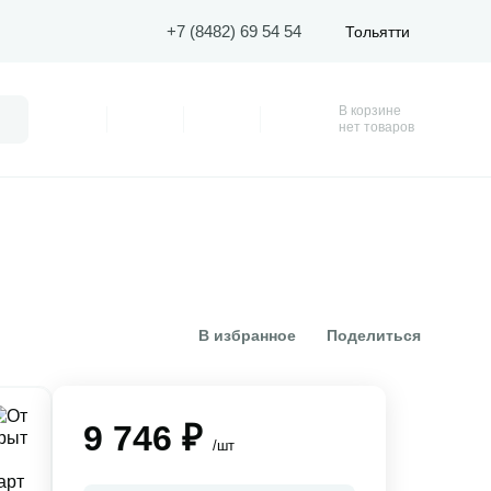
+7 (8482) 69 54 54
Тольятти
В корзине
Поиск
Профиль
Покупки
Избранное
Корзина
нет товаров
В избранное
Поделиться
9 746 ₽
/шт