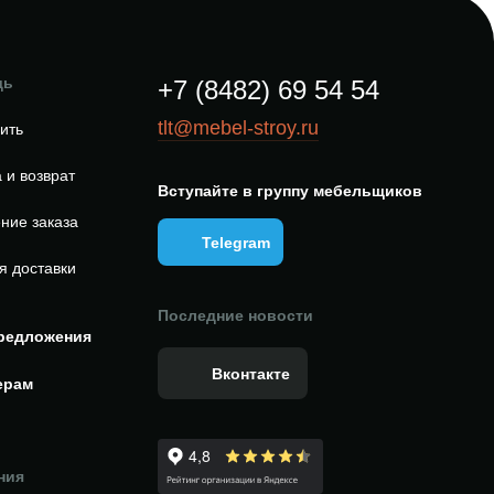
щь
+7 (8482) 69 54 54
tlt@mebel-stroy.ru
пить
 и возврат
Вступайте в группу мебельщиков
ние заказа
Telegram
я доставки
Последние новости
редложения
Вконтакте
ерам
ния