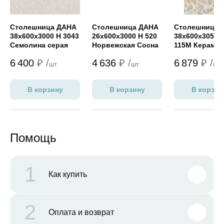
Столешница ДАНА
Столешница ДАНА
Столешница
38х600х3000 Н 3043
26х600х3000 Н 520
38х600х3050 
Семолина серая
Норвежская Сосна
115М Керамик
(мат)
(мат)
(универсал)
6 400
₽ /
4 636
₽ /
6 879
₽ /
шт
шт
шт
В корзину
В корзину
В корзин
Помощь
1
Как купить
2
Оплата и возврат