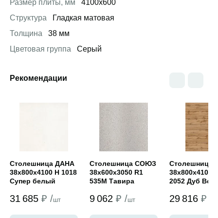
Размер плиты, мм
4100х600
Структура
Гладкая матовая
Толщина
38 мм
Цветовая группа
Серый
Рекомендации
Открыть товар
Открыть товар
Открыть това
Столешница ДАНА
Столешница СОЮЗ
Столешница 
38х800х4100 Н 1018
38х600х3050 R1
38х800х4100 
Супер белый
535М Тавира
2052 Дуб Вот
(глянец)
(классик)
(мат)
31 685
₽ /
9 062
₽ /
29 816
₽ /
шт
шт
ш