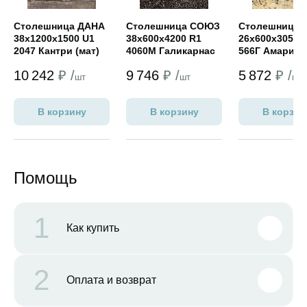
Столешница ДАНА
Столешница СОЮЗ
Столешница
38х1200х1500 U1
38х600х4200 R1
26х600х3050 
2047 Кантри (мат)
4060М Галикарнас
566Г Амарил
сильвер
(standart PRO
10 242
₽ /
9 746
₽ /
5 872
₽ /
(универсал)
шт
шт
шт
В корзину
В корзину
В корзин
Помощь
1
Как купить
2
Оплата и возврат