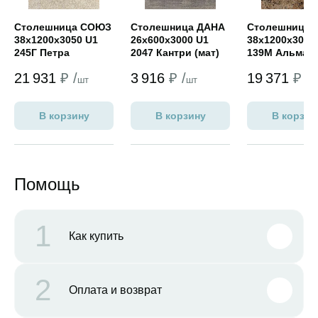
Столешница СОЮЗ
Столешница ДАНА
Столешница
38х1200х3050 U1
26х600х3000 U1
38х1200х3050
245Г Петра
2047 Кантри (мат)
139М Альман
(премиум)
(standart PRO
21 931
₽ /
3 916
₽ /
19 371
₽ /
шт
шт
ш
В корзину
В корзину
В корзин
Помощь
1
Как купить
2
Оплата и возврат