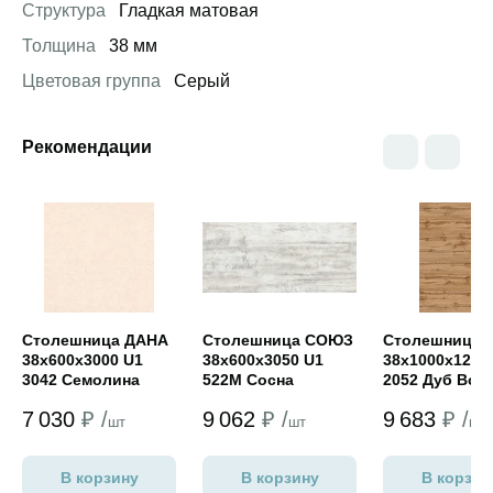
Структура
Гладкая матовая
Толщина
38 мм
Цветовая группа
Серый
Рекомендации
Открыть товар
Открыть товар
Открыть това
Столешница ДАНА
Столешница СОЮЗ
Столешница 
38х600х3000 U1
38х600х3050 U1
38х1000х1200
3042 Семолина
522М Сосна
2052 Дуб Вот
бежевая (глянец)
Монрепо (классик)
(мат)
7 030
₽ /
9 062
₽ /
9 683
₽ /
шт
шт
шт
В корзину
В корзину
В корзин