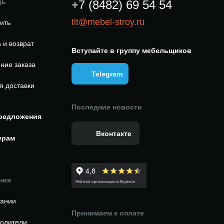
щь
+7 (8482) 69 54 54
tlt@mebel-stroy.ru
пить
 и возврат
Вступайте в группу мебельщиков
ние заказа
Telegram
я доставки
Последние новости
редложения
Вконтакте
ерам
ния
пании
Принимаем к оплате
одители