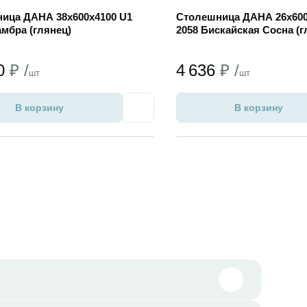
ица ДАНА 38х600х4100 U1
Столешница ДАНА 26х600
амбра (глянец)
2058 Бискайская Сосна (г
30
₽ /
4 636
₽ /
шт
шт
В корзину
В корзину
Избранное