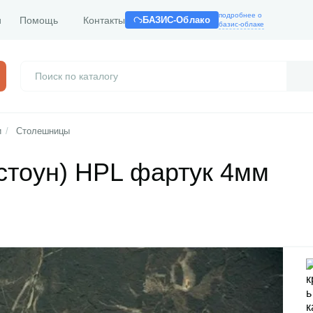
подробнее о
и
Помощь
Контакты
БАЗИС-Облако
базис-облаке
и
/
Столешницы
стоун) HPL фартук 4мм