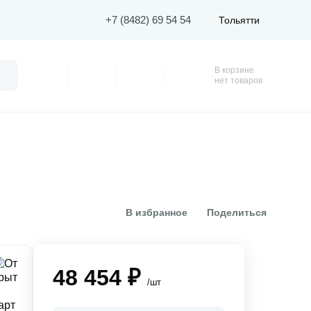
+7 (8482) 69 54 54
Тольятти
В корзине
Поиск
Профиль
Покупки
Избранное
Корзина
нет товаров
В избранное
Поделиться
48 454 ₽
/шт