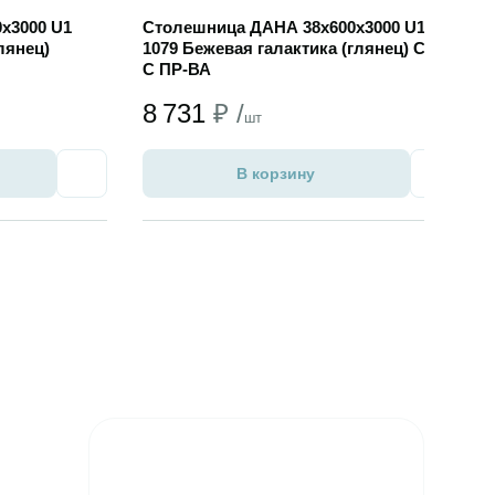
х3000 U1
Столешница ДАНА 38х600х3000 U1
лянец)
1079 Бежевая галактика (глянец) СНЯТ
С ПР-ВА
8 731
₽ /
шт
В корзину
Избранное
Избран