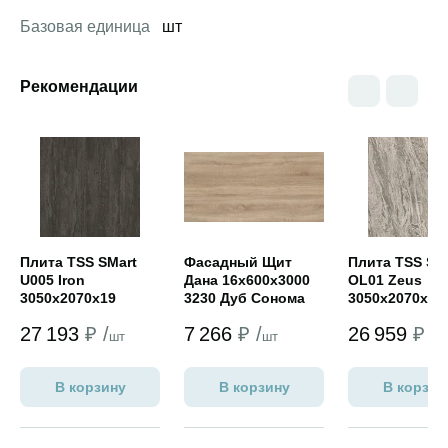
Базовая единица
шт
Рекомендации
Открыть товар
Открыть товар
Открыть това
Плита TSS SMart
Фасадный Щит
Плита TSS SM
U005 Iron
Дана 16х600х3000
OL01 Zeus
3050x2070x19
3230 Дуб Сонома
3050x2070x8
светлый (мат)/3230
27 193
₽ /
7 266
₽ /
26 959
₽ /
дуб сонома
шт
шт
ш
светлый (мат)
В корзину
В корзину
В корзин