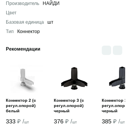
Производитель
НАЙДИ
Цвет
Базовая единица
шт
Тип
Коннектор
Рекомендации
Открыть товар
Открыть товар
Открыть това
Коннектор 2 (с
Коннектор 3 (с
Коннектор 3 (
регул.опорой)
регул.опорой)
регул.опорой
белый
черный
черный
333
₽ /
376
₽ /
385
₽ /
шт
шт
шт