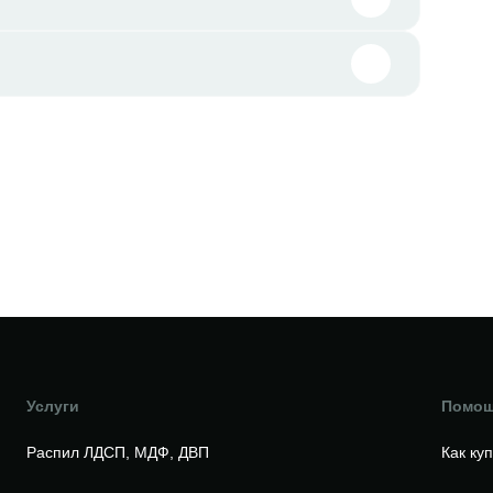
Услуги
Помо
Распил ЛДСП, МДФ, ДВП
Как ку