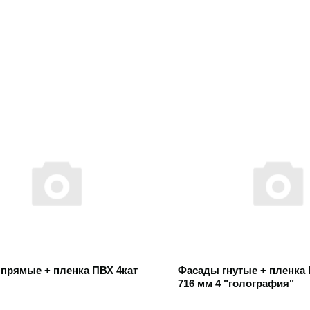
 товар
Открыть товар
прямые + пленка ПВХ 4кат
Фасады гнутые + пленка
716 мм 4 "голография"