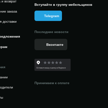
 и возврат
Вступайте в группу мебельщиков
ние заказа
Telegram
я доставки
Последние новости
редложения
Вконтакте
ерам
ния
пании
Принимаем к оплате
одители
ты