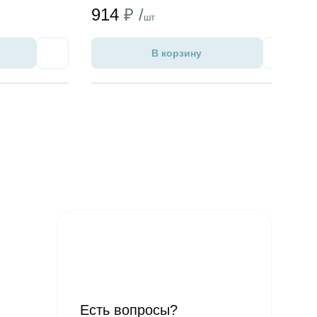
914
₽ /
шт
В корзину
Избранное
Избран
Есть вопросы?