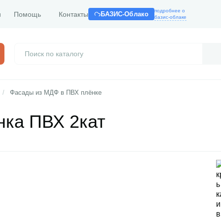
подробнее о
и
Помощь
Контакты
БАЗИС-Облако
базис-облаке
/
Фасады из МДФ в ПВХ плёнке
нка ПВХ 2кат