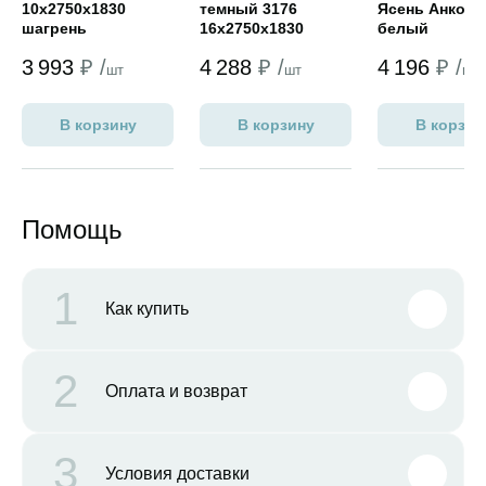
10х2750х1830
темный 3176
Ясень Анкор
шагрень
16х2750х1830
белый
ВЫВОДИМ
10х2750х1830
3 993
₽ /
4 288
₽ /
4 196
₽ /
(древ.поры)
шт
шт
шт
В корзину
В корзину
В корзин
Помощь
1
Как купить
2
Оплата и возврат
3
Условия доставки