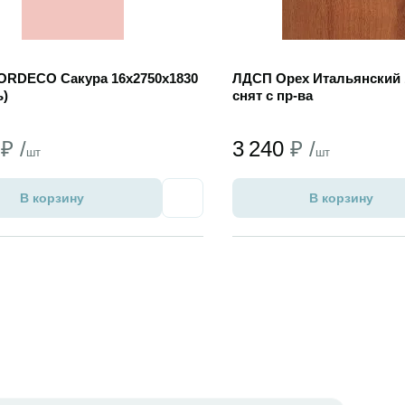
RDECO Сакура 16х2750х1830
ЛДСП Орех Итальянский 
ь)
снят с пр-ва
6
₽ /
3 240
₽ /
шт
шт
В корзину
В корзину
Избранное