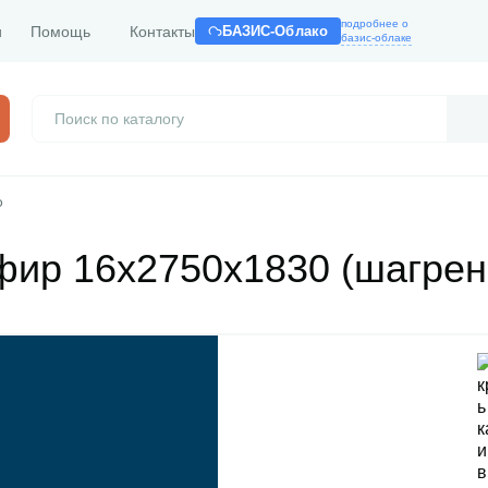
подробнее о
и
Помощь
Контакты
БАЗИС-Облако
базис-облаке
Ф
р 16х2750х1830 (шагрен