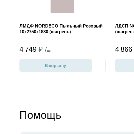
ЛМДФ NORDECO Пыльный Розовый
ЛДСП NO
10х2750х1830 (шагрень)
(шагрен
4 749
₽ /
4 86
шт
В корзину
Избранное
Помощь