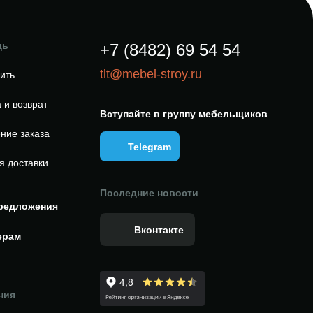
щь
+7 (8482) 69 54 54
tlt@mebel-stroy.ru
пить
 и возврат
Вступайте в группу мебельщиков
ние заказа
Telegram
я доставки
Последние новости
редложения
Вконтакте
ерам
ния