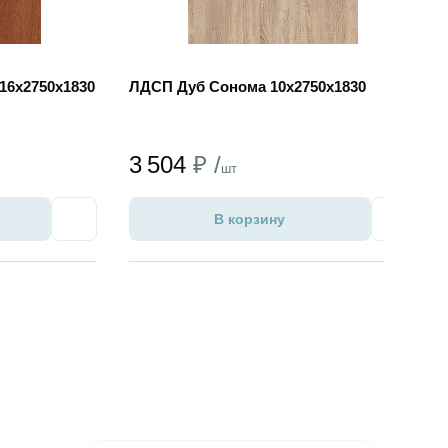
16х2750х1830
ЛДСП Дуб Сонома 10х2750х1830
3 504
₽ /
шт
В корзину
Избранное
Избран