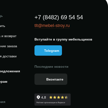
щь
+7 (8482) 69 54 54
tlt@mebel-stroy.ru
пить
 и возврат
Вступайте в группу мебельщиков
ние заказа
Telegram
я доставки
Последние новости
редложения
Вконтакте
ерам
ния