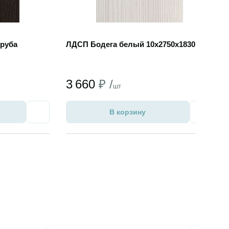
руба
ЛДСП Бодега белый 10х2750х1830
3 660
₽ /
шт
В корзину
Избранное
Избран