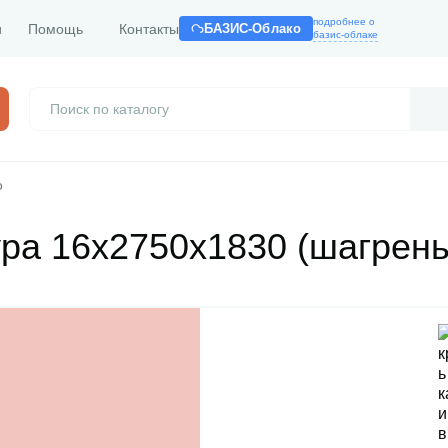
подробнее о
и
Помощь
Контакты
БАЗИС-Облако
базис-облаке
Ф
 16х2750х1830 (шагрень