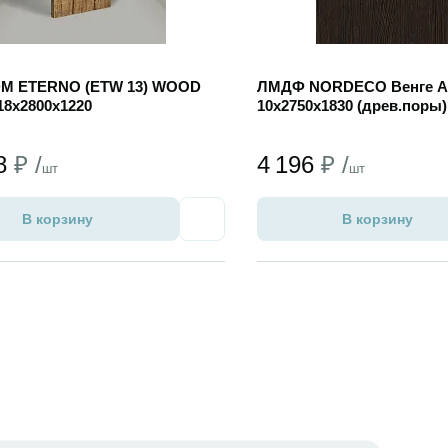
DM ETERNO (ETW 13) WOOD
ЛМДФ NORDECO Венге А
18х2800х1220
10х2750х1830 (древ.поры)
78
₽ /
4 196
₽ /
шт
шт
В корзину
В корзину
Избранное