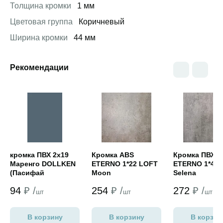
Толщина кромки
1 мм
Цветовая группа
Коричневый
Ширина кромки
44 мм
Рекомендации
Открыть товар
Открыть товар
Открыть това
кромка ПВХ 2х19
Кромка ABS
Кромка ПВХ
Маренго DOLLKEN
ETERNO 1*22 LOFT
ETERNO 1*40 
(Пасифай
Moon
Selena
NORDECO)
94
₽ /
254
₽ /
272
₽ /
шт
шт
шт
В корзину
В корзину
В корзин