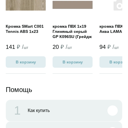
Кромка SMart C001
кромка ПВХ 1х19
кромка ПВХ 2
Tennis ABS 1x23
Глиняный серый
Аква LAMART
GP К096SU (Грейдж
Тауп NORDECO)
141
₽ /
20
₽ /
94
₽ /
шт
шт
шт
В корзину
В корзину
В корзин
Помощь
1
Как купить