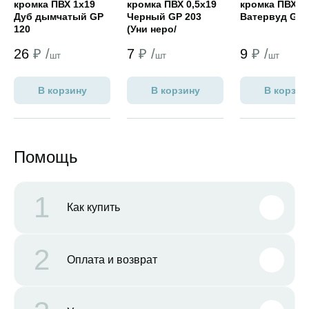
кромка ПВХ 1х19
кромка ПВХ 0,5х19
кромка ПВХ 0,
Дуб дымчатый GP
Черный GP 203
Ватервуд GP 
120
(Уни неро/
Файерстоун
26
₽ /
7
₽ /
9
₽ /
NORDECO)
шт
шт
шт
В корзину
В корзину
В корзин
Помощь
1
Как купить
2
Оплата и возврат