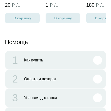
K354 D18 (70 
20
₽ /
1
₽ /
180
₽ /
лист)
шт
шт
шт
(NORDECOДуб
Самдал)
В корзину
В корзину
В корзин
Помощь
1
Как купить
2
Оплата и возврат
3
Условия доставки