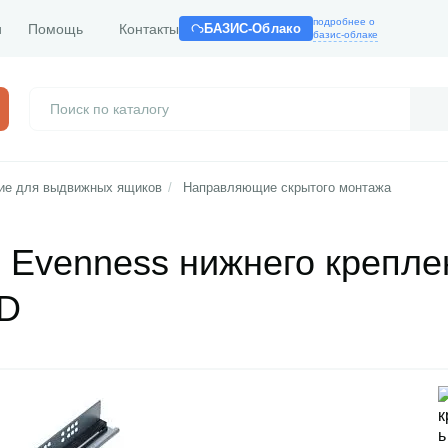
подробнее о
и
Помощь
Контакты
БАЗИС-Облако
базис-облаке
е для выдвижных ящиков
/
Направляющие скрытого монтажа
Evenness нижнего крепле
3D