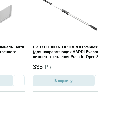
панель Hardi
СИНХРОНИЗАТОР HARDI Evenness
тренного
(для направляющих HARDI Evenness
нижнего крепления Push-to-Open 3D)
338
₽ /
шт
В корзину
Избранное
Избран