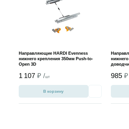
Направляющие HARDI Evenness
Направл
нижнего крепления 350мм Push-to-
нижнего
Open 3D
доводчи
1 107
₽ /
985
₽
шт
В корзину
Избранное