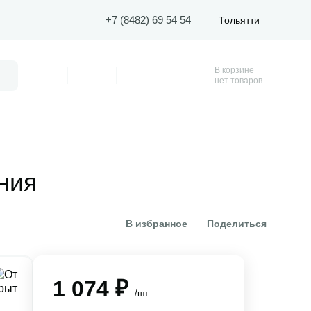
+7 (8482) 69 54 54
Тольятти
В корзине
Поиск
Профиль
Покупки
Избранное
Корзина
нет товаров
ния
В избранное
Поделиться
1 074 ₽
/шт