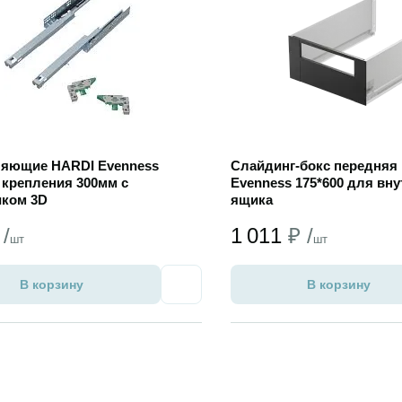
яющие HARDI Evenness
Слайдинг-бокс передняя 
 крепления 300мм с
Evenness 175*600 для вну
ком 3D
ящика
 /
1 011
₽ /
шт
шт
В корзину
В корзину
Избранное