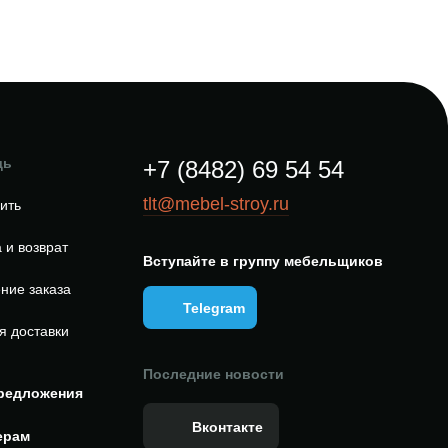
щь
+7 (8482) 69 54 54
tlt@mebel-stroy.ru
пить
 и возврат
Вступайте в группу мебельщиков
ние заказа
Telegram
я доставки
Последние новости
редложения
Вконтакте
ерам