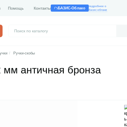
подробнее о
и
Помощь
Контакты
БАЗИС-Облако
базис-облаке
учки
/
Ручки-скобы
2 мм античная бронза