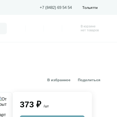
+7 (8482) 69 54 54
Тольятти
В корзине
Поиск
Профиль
Покупки
Избранное
Корзина
нет товаров
В избранное
Поделиться
373 ₽
/шт