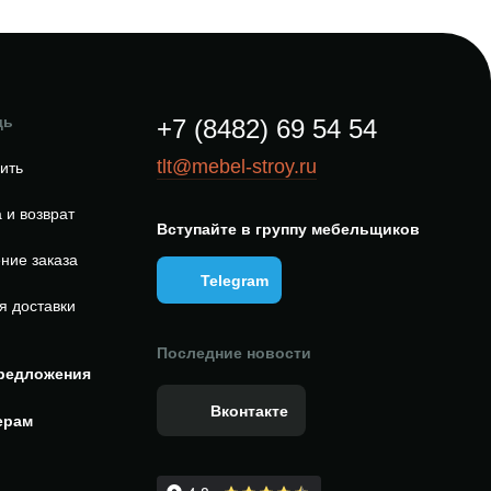
щь
+7 (8482) 69 54 54
tlt@mebel-stroy.ru
пить
 и возврат
Вступайте в группу мебельщиков
ние заказа
Telegram
я доставки
Последние новости
редложения
Вконтакте
ерам