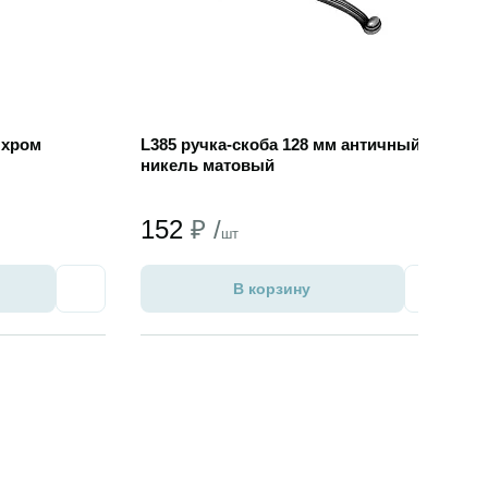
 хром
L385 ручка-скоба 128 мм античный
никель матовый
152
₽ /
шт
В корзину
Избранное
Избран