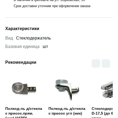
Срок доставки уточним при оформлении заказа
Характеристики
Вид
Стеклодержатель
Базовая единица
шт
Рекомендации
Открыть товар
Открыть товар
Открыть това
Полкод-ль д/стекла
Полкод-ль д/стекла
Стеклодержа
с присос.прям.
с присос угл (ник)
D-17,5 (до 6 м