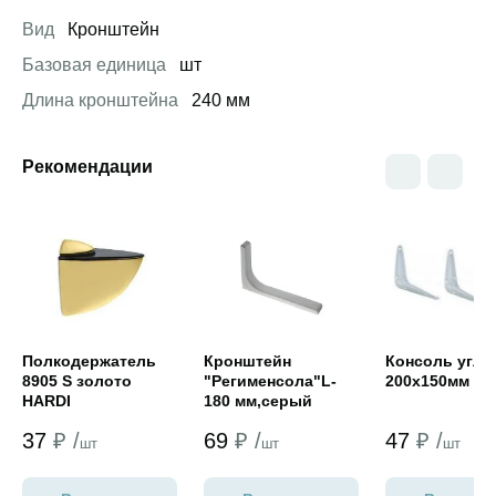
Вид
Кронштейн
Базовая единица
шт
Длина кронштейна
240 мм
Рекомендации
Открыть товар
Открыть товар
Открыть това
Полкодержатель
Кронштейн
Консоль угло
8905 S золото
"Регименсола"L-
200х150мм
HARDI
180 мм,серый
#Распродажа#
37
₽ /
69
₽ /
47
₽ /
шт
шт
шт